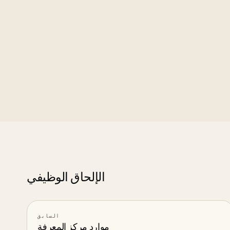
comparing onboarding spee
A genuine cross-module 
performance later on, so on
الإلحاق الوظيفي
السابق
موارد مركز المعرفة