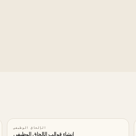
d across departments or roles.
insight
: Careersome's Stories layer correlates fast onboarding
boarding speed isn't just an HR operations metric, it's an early
الإلحاق الوظيفي
إنشاء قوالب الإلحاق الوظيفي