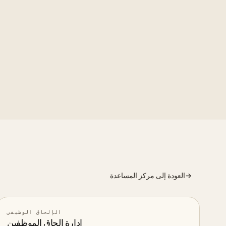
 completion with stronger
 signal worth watching.
→
العودة إلى مركز المساعدة
الإلحاق الوظيفي
إدارة إلحاق الموظفين