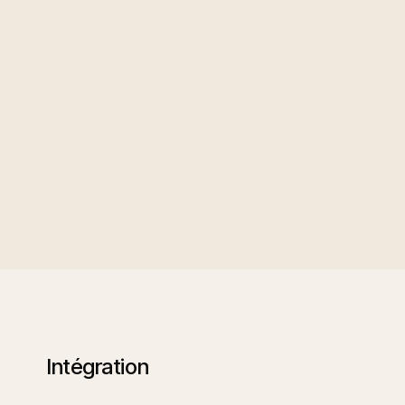
which templates get used m
What it's for
: spotting wh
comparing onboarding spee
A genuine cross-module 
performance later on, so on
Intégration