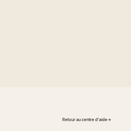
nsistently delay people, and
 completion with stronger
 signal worth watching.
Retour au centre d'aide
→