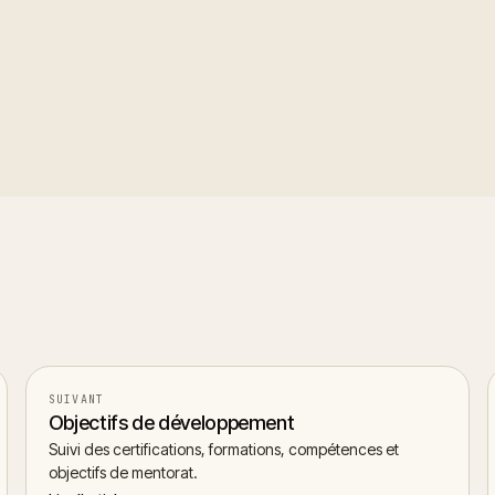
ntirely from scratch when a template doesn't fit, and save an ef
SUIVANT
Objectifs de développement
Suivi des certifications, formations, compétences et
objectifs de mentorat.