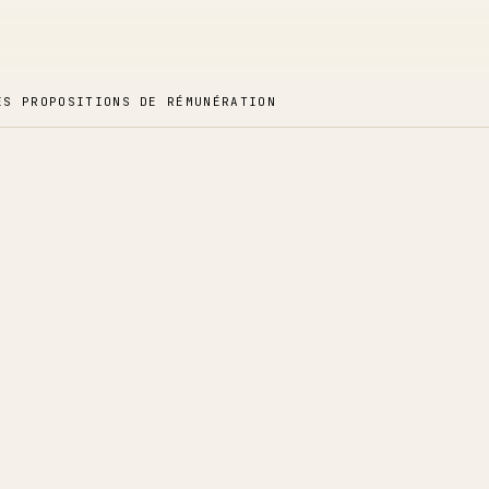
ES PROPOSITIONS DE RÉMUNÉRATION
Gestion de la rémunér
Gérez de véritables cycl
d'approbation, des grill
précis par pays.
Comprendre les cycl
01
Comment un cycle est créé e
Créer des propositio
02