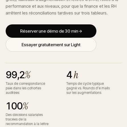
performance et aux niveaux, pour que la finance et les RH
arrêtent les réconciliations tardives sur trois tableurs.
Réserver une démo de 30 min
→
Essayer gratuitement sur Light
%
h
99,2
4
Taux de correspondance
Temps de cycle typique
paie dans les cohortes
gagné vs. Rounds d'e mails
auditées
sur les augmentations
%
100
Des décisions salariales
tracées de la
recommandation à la lettre