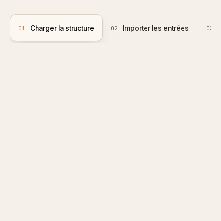
Charger la structure
Importer les entrées
01
02
03
et grilles
salariales.