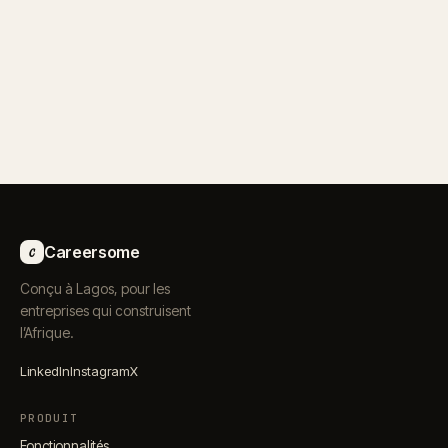
Voir les tarifs
c
Careersome
Conçu à Lagos, pour les
entreprises qui construisent
l’Afrique.
LinkedIn
Instagram
X
PRODUIT
Fonctionnalités