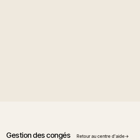
only ever see the types they are eligible for
Review allocations at the start of each year
Gestion des congés
Retour au centre d'aide
→